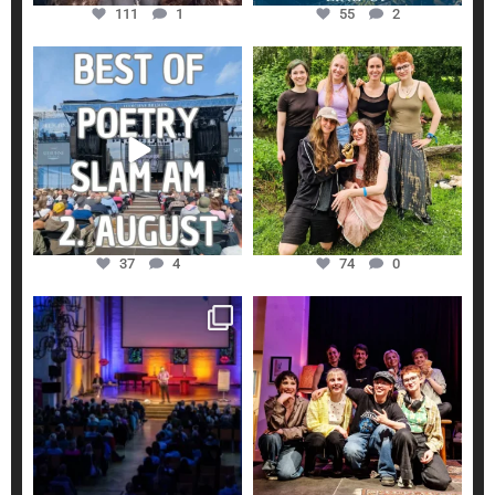
111
1
55
2
slammer_filet
slammer_filet
Juli 13
Mai 30
37
4
74
0
slammer_filet
slammer_filet
Apr. 27
Apr. 11