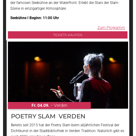
der famosen Seebühne an der Waterfront. Erlebt die Stars der Slam-
Szene in einzigartiger Atmosphäre.
Seebühne I Beginn: 11:00 Uhr
Zum Programm
TICKETS KAUFEN
Fr. 04.09.
– Verden
POETRY SLAM VERDEN
Bereits seit 2015 hat der Poetry Slam beim alljährlichen Festival der
Dichtkunst in der Stadtbibliothek in Verden Tradition. Natürlich gibt es