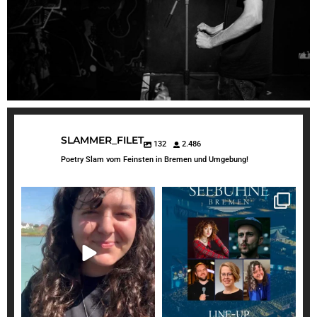
SLAMMER_FILET
132
2.486
Poetry Slam vom Feinsten in Bremen und Umgebung!
slammer_filet
slammer_filet
Juli 29
Juli 23