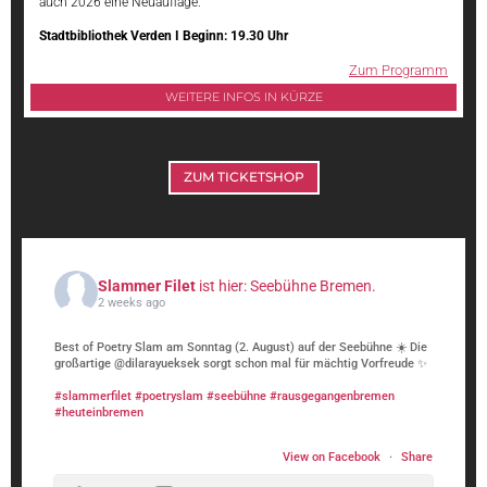
auch 2026 eine Neuauflage.
Stadtbibliothek Verden I Beginn: 19.30 Uhr
Zum Programm
WEITERE INFOS IN KÜRZE
ZUM TICKETSHOP
Slammer Filet
ist hier: Seebühne Bremen.
2 weeks ago
Best of Poetry Slam am Sonntag (2. August) auf der Seebühne ☀️ Die
großartige @dilarayueksek sorgt schon mal für mächtig Vorfreude ✨️
#slammerfilet
#poetryslam
#seebühne
#rausgegangenbremen
#heuteinbremen
View on Facebook
·
Share