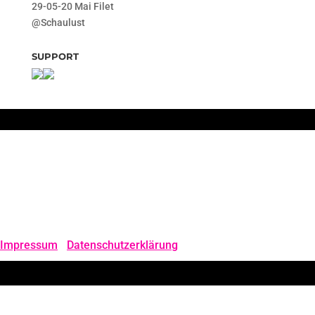
29-05-20 Mai Filet
@Schaulust
SUPPORT
Lebendige Literatur e.V.
Otto-Fisch-Str. 83 , 28217 Bremen
Steuernummer: 6014612759
Handelsregister: Amtsgericht Bremen VR7706HB
Impressum
I
Datenschutzerklärung